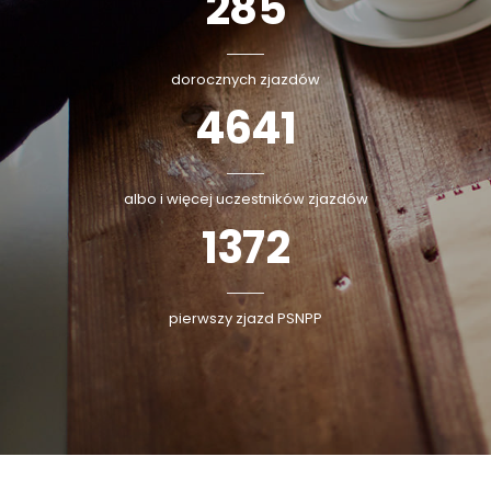
95
dorocznych zjazdów
7087
albo i więcej uczestników zjazdów
1838
pierwszy zjazd PSNPP