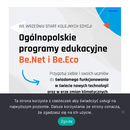
Ta strona korzysta z ciasteczek aby świadczyć usługi na
najwyższym poziomie. Dalsze korzystanie ze strony oznacza,
że zgadzasz się na ich użycie.
Zgoda