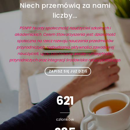
Niech przemówią za nami
liczby...
PSNPP tworzy społeczność nauczycieli szkolnych i
akademickich. Celem Stowarzyszenia jest: działalność
społeczna na rzecz rozwoju nauczania przedmiotów
przyrodniczych, rozbudzania aktywności zawodowej
nauczycieli, upowszechniania wiedzy i umiejętności
przyrodniczych oraz integracji środowiska nauczycielskiego.
ZAPISZ SIĘ JUŻ DZIŚ
633
członków