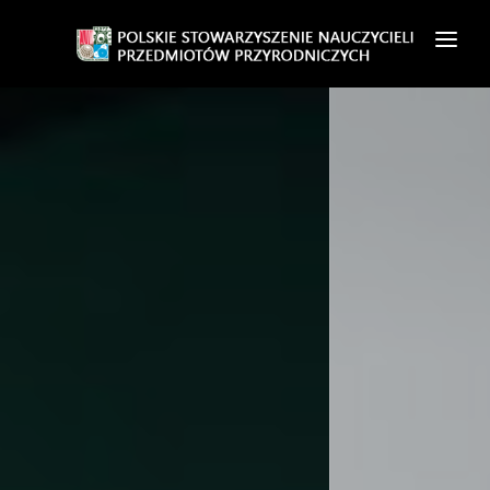
O NAS
ZAPISZ SIĘ
CZASOPISMO
AKTUALNOŚCI
WSPÓŁPRACA
KONTAKT
ZALOGUJ