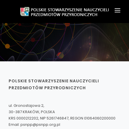
O NAS
ZAPISZ SIĘ
CZASOPISMO
AKTUALNOŚCI
WSPÓŁPRACA
POLSKIE STOWARZYSZENIE NAUCZYCIELI
PRZEDMIOTÓW PRZYRODNICZYCH
KONTAKT
ZALOGUJ
ul. Gronostajowa 2,
30-387 KRAKÓW, POLSKA
KRS 0000212202, NIP 5261746847, REGON 01064060200000
Email:
psnpp@psnpp.org.pl