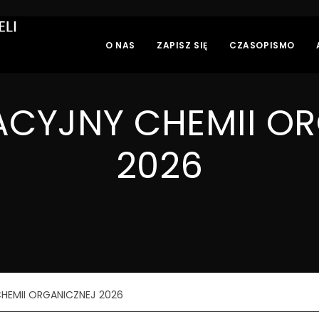
O NAS
ZAPISZ SIĘ
CZASOPISMO
CYJNY CHEMII O
2026
HEMII ORGANICZNEJ 2026