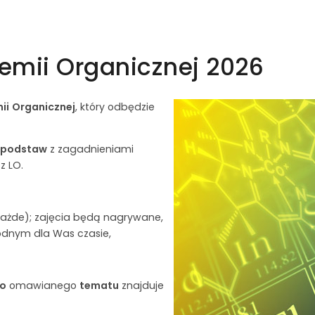
emii Organicznej 2026
ii
Organicznej
, który odbędzie
 podstaw
z zagadnieniami
z LO.
każde); zajęcia będą nagrywane,
odnym dla Was czasie,
go
omawianego
tematu
znajduje