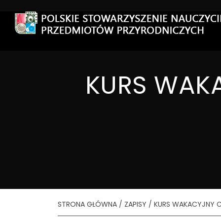
n
KURS WAKA
STRONA GŁÓWNA
/
ZAPISY
/ KURS WAKACYJNY C