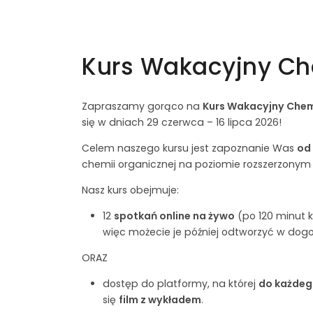
Kurs Wakacyjny Ch
Zapraszamy gorąco na
Kurs Wakacyjny Chem
się w dniach 29 czerwca – 16 lipca 2026!
Celem naszego kursu jest zapoznanie Was
od
chemii organicznej na poziomie rozszerzonym 
Nasz kurs obejmuje:
12
spotkań online na żywo
(po 120 minut 
więc możecie je później odtworzyć w dog
ORAZ
dostęp do platformy, na której
do każde
się
film z wykładem
.