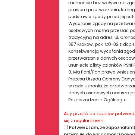
momencie bez wpływu na zgo
prawem przetwarzania, które
podstawie zgody przed jej cof
Wycofanie zgody na przetwar
osobowych można przesłać p
tradycyjną na adres: ul. Grono
387 Kraków, pok. C0-02 z dopis
Konsekwencją wycofania zgod
przetwarzanie danych osobow
usunięcie z listy członków PSNPP
9. Ma Pani/Pan prawo wniesien
Prezesa Urzędu Ochrony Dan
w razie uznania, że przetwarz
danych osobowych narusza pr
Rozporządzenia Ogólnego.
Aby przejść do zapisów potwierd
się z regulaminem
Potwierdzam, że zapoznałam(
przyjmuję do wiadomości powyż