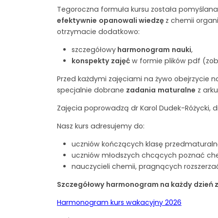
Tegoroczna formuła kursu została pomyślana
efektywnie
opanowali wiedzę
z chemii organi
otrzymacie dodatkowo:
szczegółowy
harmonogram
nauki
,
konspekty zajęć
w formie plików pdf (zo
Przed każdymi zajęciami na żywo obejrzycie
specjalnie dobrane
zadania
maturalne
z arku
Zajęcia poprowadzą dr Karol Dudek-Różycki, dr
Nasz kurs adresujemy do:
uczniów kończących klasę przedmaturaln
uczniów młodszych chcących poznać chem
nauczycieli chemii, pragnących rozszerza
Szczegółowy harmonogram na każdy dzień znajd
Harmonogram kurs wakacyjny 2026