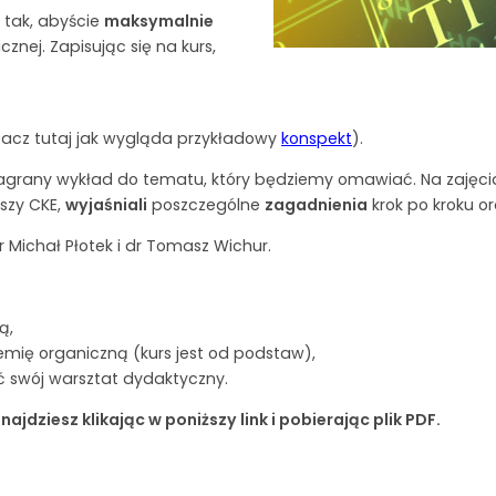
 tak, abyście
maksymalnie
cznej. Zapisując się na kurs,
bacz tutaj jak wygląda przykładowy
konspekt
)
.
 nagrany wykład do tematu, który będziemy omawiać. Na zaję
szy CKE,
wyjaśniali
poszczególne
zagadnienia
krok po kroku o
 Michał Płotek i dr Tomasz Wichur.
ą,
ię organiczną (kurs jest od podstaw),
ć swój warsztat dydaktyczny.
ziesz klikając w poniższy link i pobierając plik PDF.