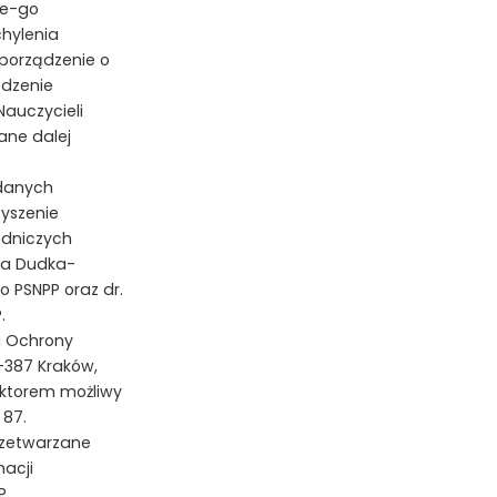
ne-go
hylenia
porządzenie o
ądzenie
Nauczycieli
ane dalej
 danych
zyszenie
odniczych
la Dudka-
 PSNPP oraz dr.
.
a Ochrony
-387 Kraków,
ektorem możliwy
 87.
rzetwarzane
macji
P,