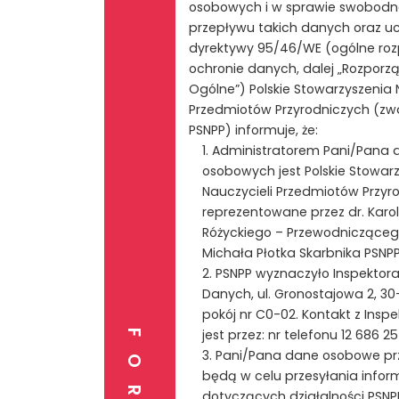
osobowych i w sprawie swobod
przepływu takich danych oraz uc
dyrektywy 95/46/WE (ogólne roz
ochronie danych, dalej „Rozporz
Ogólne”) Polskie Stowarzyszenia 
Przedmiotów Przyrodniczych (zw
PSNPP) informuje, że:
1. Administratorem Pani/Pana
osobowych jest Polskie Stowar
Nauczycieli Przedmiotów Przyr
reprezentowane przez dr. Karo
Różyckiego – Przewodniczącego
Michała Płotka Skarbnika PSNPP
2. PSNPP wyznaczyło Inspektor
Danych, ul. Gronostajowa 2, 30
pokój nr C0-02. Kontakt z Insp
jest przez: nr telefonu 12 686 25
3. Pani/Pana dane osobowe p
będą w celu przesyłania infor
dotyczących działalności PSNP