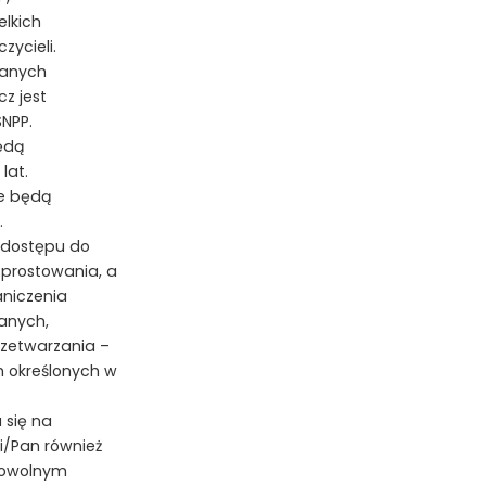
elkich
zycieli.
danych
z jest
NPP.
ędą
lat.
ie będą
.
 dostępu do
sprostowania, a
aniczenia
anych,
rzetwarzania –
 określonych w
 się na
i/Pan również
dowolnym