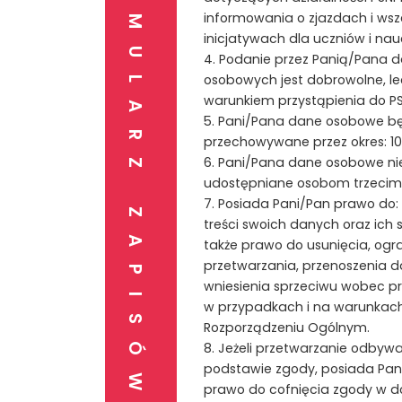
FORMULARZ ZAPISÓW
informowania o zjazdach i wsz
inicjatywach dla uczniów i nauc
4. Podanie przez Panią/Pana 
osobowych jest dobrowolne, lec
warunkiem przystąpienia do PS
5. Pani/Pana dane osobowe b
przechowywane przez okres: 10 
6. Pani/Pana dane osobowe n
udostępniane osobom trzecim
7. Posiada Pani/Pan prawo do:
treści swoich danych oraz ich 
także prawo do usunięcia, ogr
przetwarzania, przenoszenia d
wniesienia sprzeciwu wobec p
w przypadkach i na warunkach
Rozporządzeniu Ogólnym.
8. Jeżeli przetwarzanie odbywa
podstawie zgody, posiada Pan
prawo do cofnięcia zgody w 