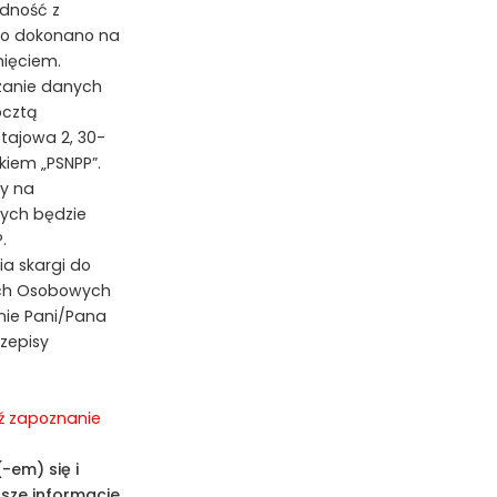
dność z
go dokonano na
nięciem.
zanie danych
ocztą
stajowa 2, 30-
kiem „PSNPP”.
y na
ych będzie
.
ia skargi do
ych Osobowych
anie Pani/Pana
zepisy
ź zapoznanie
-em) się i
sze informacje