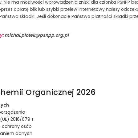
. Nie ma możliwości wprowadzenia zniżki dla członka PSNPP be
przez opłatę blik lub szybki przelew internetowy należy odczek
aństwa składki. Jeśli dokonacie Państwo płatności składki p
y:
michal.plotek@psnpp.org.pl
hemii Organicznej 2026
nych
zporządzenia
(UE) 2016/679 z
ie ochrony osób
rzaniem danych