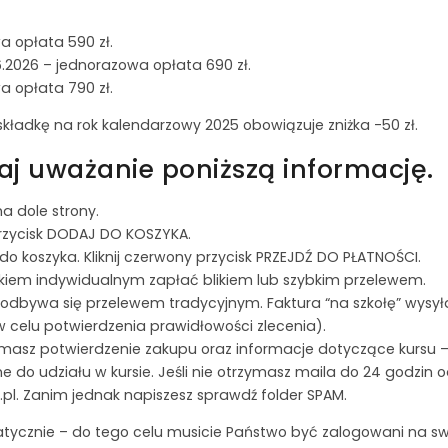
a opłata 590 zł.
06.2026 – jednorazowa opłata 690 zł.
a opłata 790 zł.
ładkę na rok kalendarzowy 2025 obowiązuje zniżka -50 zł.
taj uważanie poniższą informację.
a dole strony.
przycisk DODAJ DO KOSZYKA.
o koszyka. Kliknij czerwony przycisk PRZEJDŹ DO PŁATNOŚCI.
tnikiem indywidualnym zapłać blikiem lub szybkim przelewem.
 odbywa się przelewem tradycyjnym. Faktura “na szkołę” wysył
w celu potwierdzenia prawidłowości zlecenia).
masz potwierdzenie zakupu oraz informacje dotyczące kursu –
ne do udziału w kursie. Jeśli nie otrzymasz maila do 24 godzin
pl. Zanim jednak napiszesz sprawdź folder SPAM.
atycznie – do tego celu musicie Państwo być zalogowani na swo